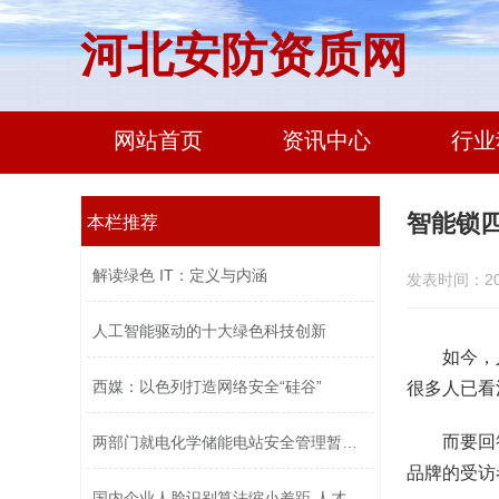
河北安防资质网
网站首页
资讯中心
行业
智能锁
本栏推荐
解读绿色 IT：定义与内涵
发表时间：2019
人工智能驱动的十大绿色科技创新
如今，
西媒：以色列打造网络安全“硅谷”
很多人已看
而要回
两部门就电化学储能电站安全管理暂行办...
品牌的受访
国内企业人脸识别算法缩小差距 人才竞...