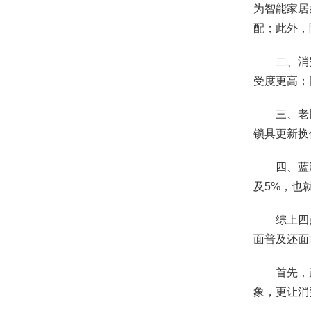
为智能家居
配；此外，
二、消
受度更高；
三、老
锁具更新换
四、蓝
及5%，也
综上四
面普及还面
首先，
象，更让消