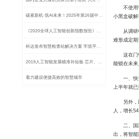
不使用
碳索新机·筑AI未来！2025年第26届中国...
小黑盒破解
《2020全球人工智能创新指数报告》发布
从调研
难形成定期
科达发布智慧检查站解决方案 牢筑平安...
这在门
2019人工智能发展瞄准补短板 芯片、传...
能锁在未来
着力建设便捷高效的智慧城市
一、快
上半年就已
另外，
人，增长5
二、国
出，将智能