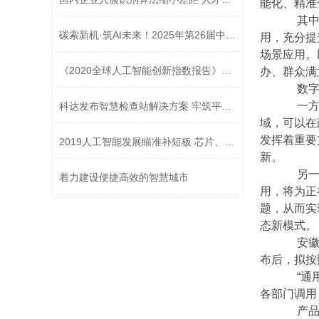
能化、精准
其中，
碳索新机·筑AI未来！2025年第26届中国...
用，充分提
场景应用。
《2020全球人工智能创新指数报告》发布
办、群众满
数字政
一方面
科达发布智慧检查站解决方案 牢筑平安...
域，可以在
发挥着重要
2019人工智能发展瞄准补短板 芯片、传...
新。
另一方
着力建设便捷高效的智慧城市
用，将为正
题，从而实
态新模式。
安徽省
布后，拟按
“通用
各部门调用
产品化