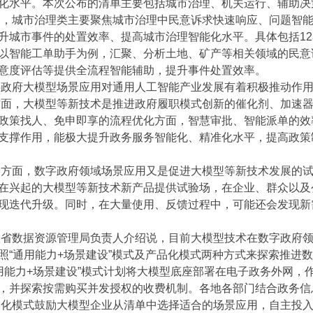
化水平。本次公布的清单主要包括城市治理、机关运行、辅助决策
城市治理类主要聚焦城市治理中民意诉求快速响应、问题智能
升城市事件的处置效率、提高城市治理智能化水平。具体包括123
以智能工单助手为例，汇聚、分析土地、矿产等相关领域的民意
意度评估等提供全流程智能辅助，提升事件处置效率。
府大模型场景应用对通用人工智能产业发展有着积极推动作用
，大模型等新技术是推进政府履职模式创新的催化剂、加速器
政策找人、免申即享的流程优化方面，智慧审批、智能派单的效
支撑作用，能极大提升政务服务智能化、精准化水平，提高政策
面，数字政府领域场景应用又是促进大模型等新技术发展的试
在兴起的大模型等新技术新产品提供试验场，在企业、群众以及
现迭代升级。同时，在大量使用、反馈过程中，可能还会发现新
数据资源管理局负责人介绍说，目前大模型技术在数字政府领
照“通用能力+场景建设”模式及产品化模式两种方式来探索推进
能力+场景建设”模式计划将大模型底座部署在电子政务外网，
，并探索按需购买并发授权的收费机制。各地各部门结合政务信
模式鼓励大模型企业从清单中选择适合的场景应用，自主投入