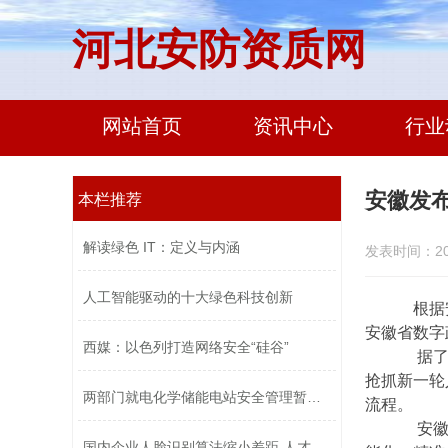
河北安防资质网
网站首页
资讯中心
行业
安徽发
本栏推荐
解读绿色 IT：定义与内涵
发表时间：2023
人工智能驱动的十大绿色科技创新
根据安
安徽省数字
西媒：以色列打造网络安全“硅谷”
据了解，
抢抓新一轮
两部门就电化学储能电站安全管理暂行办...
流程。
安徽省
国内企业人脸识别算法缩小差距 人才竞...