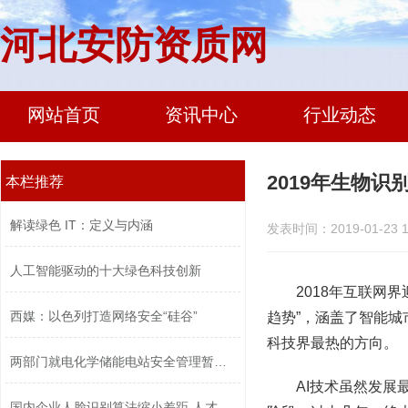
河北安防资质网
网站首页
资讯中心
行业动态
2019年生物
本栏推荐
解读绿色 IT：定义与内涵
发表时间：2019-01-23 1
人工智能驱动的十大绿色科技创新
2018年互联网
西媒：以色列打造网络安全“硅谷”
趋势”，涵盖了智能城
科技界最热的方向。
两部门就电化学储能电站安全管理暂行办...
AI技术虽然发展
国内企业人脸识别算法缩小差距 人才竞...