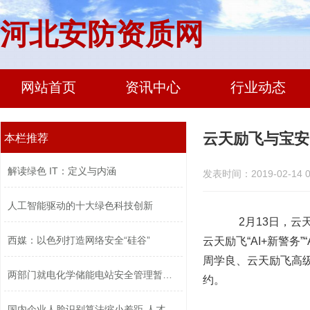
河北安防资质网
网站首页
资讯中心
行业动态
云天励飞与宝安
本栏推荐
解读绿色 IT：定义与内涵
发表时间：2019-02-14 0
人工智能驱动的十大绿色科技创新
2月13日，云天
西媒：以色列打造网络安全“硅谷”
云天励飞“AI+新警务
周学良、云天励飞高
两部门就电化学储能电站安全管理暂行办...
约。
国内企业人脸识别算法缩小差距 人才竞...