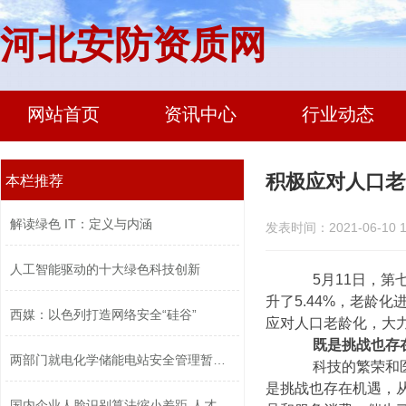
河北安防资质网
网站首页
资讯中心
行业动态
积极应对人口老
本栏推荐
解读绿色 IT：定义与内涵
发表时间：2021-06-10 1
人工智能驱动的十大绿色科技创新
5月11日，第七次
升了5.44%，老龄
西媒：以色列打造网络安全“硅谷”
应对人口老龄化，大力
既是挑战也存
两部门就电化学储能电站安全管理暂行办...
科技的繁荣和医学
是挑战也存在机遇，
国内企业人脸识别算法缩小差距 人才竞...