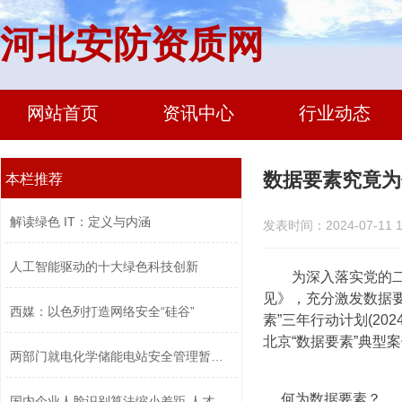
河北安防资质网
网站首页
资讯中心
行业动态
数据要素究竟为
本栏推荐
解读绿色 IT：定义与内涵
发表时间：2024-07-11 1
人工智能驱动的十大绿色科技创新
为深入落实党的二
见》，充分激发数据要素
西媒：以色列打造网络安全“硅谷”
素”三年行动计划(202
北京“数据要素”典型
两部门就电化学储能电站安全管理暂行办...
何为数据要素？
国内企业人脸识别算法缩小差距 人才竞...