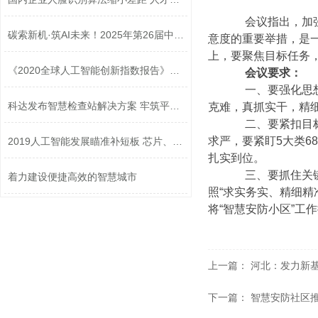
会议指出，加强“
碳索新机·筑AI未来！2025年第26届中国...
意度的重要举措，是一
上，要聚焦目标任务
《2020全球人工智能创新指数报告》发布
会议要求：
一、要强化思想认
科达发布智慧检查站解决方案 牢筑平安...
克难，真抓实干，精
二、要紧扣目标任
求严，要紧盯5大类
2019人工智能发展瞄准补短板 芯片、传...
扎实到位。
三、要抓住关键环
着力建设便捷高效的智慧城市
照“求实务实、精细
将“智慧安防小区”
上一篇：
河北：发力新基
下一篇：
智慧安防社区推