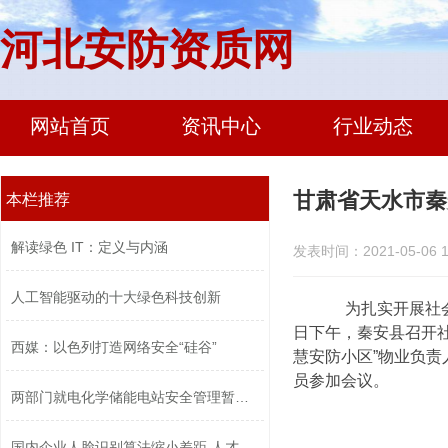
河北安防资质网
网站首页
资讯中心
行业动态
甘肃省天水市秦
本栏推荐
解读绿色 IT：定义与内涵
发表时间：2021-05-06 1
人工智能驱动的十大绿色科技创新
为扎实开展社会治
日下午，秦安县召开社
西媒：以色列打造网络安全“硅谷”
慧安防小区”物业负
员参加会议。
两部门就电化学储能电站安全管理暂行办...
国内企业人脸识别算法缩小差距 人才竞...