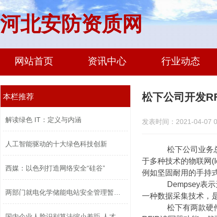
河北安防资质网
网站首页
资讯中心
行业动态
松下公司开发R
本栏推荐
解读绿色 IT：定义与内涵
发表时间：2021-04-07 0
人工智能驱动的十大绿色科技创新
松下公司业务总监J
于多种技术的物联网(
西媒：以色列打造网络安全“硅谷”
例如坚固耐用的手持式
Dempsey表示
两部门就电化学储能电站安全管理暂行办...
一种数据采集技术，
松下有两款硬件产品
国内企业人脸识别算法缩小差距 人才竞...