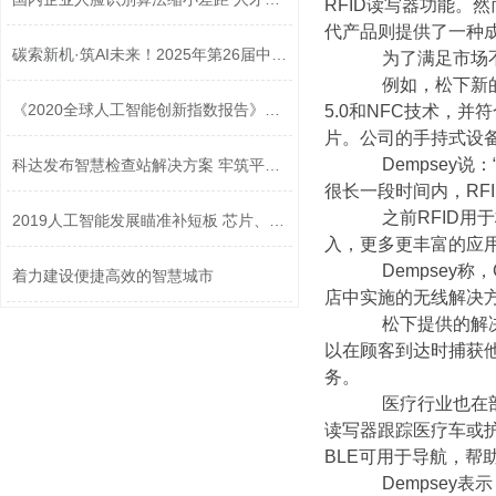
RFID读写器功能。然
代产品则提供了一种
碳索新机·筑AI未来！2025年第26届中国...
为了满足市场不断
例如，松下新的固
《2020全球人工智能创新指数报告》发布
5.0和NFC技术，并符合
片。公司的手持式设
Dempsey说
科达发布智慧检查站解决方案 牢筑平安...
很长一段时间内，RF
之前RFID用于
2019人工智能发展瞄准补短板 芯片、传...
入，更多更丰富的应用
Dempsey称，
着力建设便捷高效的智慧城市
店中实施的无线解决
松下提供的解决方
以在顾客到达时捕获
务。
医疗行业也在部署
读写器跟踪医疗车或
BLE可用于导航，
Dempsey表