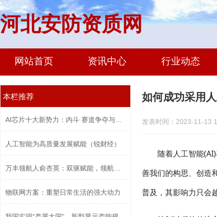
河北安防资质网
网站首页
资讯中心
行业动态
如何成功采用人
本栏推荐
AI芯片十大新势力：内斗 赛道争夺与口...
发表时间：2023-11-13 1
人工智能为高质量发展赋能（锐财经）
随着人工智能(A
万丰领航人俞杏英：双驱赋能，领航高质...
善我们的构思、创造
普及，其影响力只会
物联网方案：重塑日常生活的强大动力
我国实现“产屏大国”，新型显示产能规...