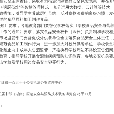
品安全主体责任，采取有力措施消除食品安全风险隐患，并在开
网+明厨亮灶”等智慧管理模式，充分运用大数据、云计算等技术
效措施，引导学生养成厉行节约、反对食物浪费的良好习惯；发
过的食品原料加工制作食品。
》要求，各地教育部门要督促学校落实《学校食品安全与营养
工作的通知》要求，落实食品安全校长（园长）负责制和学校相
市场监管部门要督促校外供餐单位全面落实食品安全主体责任，
规范食品加工制作行为；进一步加大对校外供餐单位、学校食堂
化禁止向未成年人售酒监管，严格执行学校周边不得设置售酒网
教育，指导学校开展食源性疾病预防知识教育。各地公安机关要
击学校及学校周边食品安全犯罪行为。
北建成一百五十个公安执法办案管理中心
三届中部（湖南）应急安全与消防技术装备博览会 将于11月
行