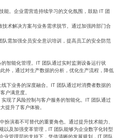
技能。企业需营造持续学习的文化氛围，鼓励 IT 团
导致技术解决方案与业务需求脱节。通过加强跨部门合
 团队需加强全员安全意识培训，提高员工的安全防范
。
的智能化管理。IT 团队通过实时监测设备运行状
。此外，通过对生产数据的分析，优化生产流程，降低
线下业务的深度融合。IT 团队通过对消费者数据的
了客户满意度。
实现了风险控制与客户服务的智能化。IT 团队通过
极大提升了客户体验。
其中扮演着不可替代的重要角色。通过提升技术能力、
以及加强变革管理，IT 团队能够为企业数字化转型
业管理层的支持下，凭借清晰的发展规划，IT 团队