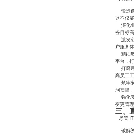
锻造
这不仅
深化
务目标高
激发
户服务
精细
平台，
打磨
高员工
筑牢
洞扫描
强化
变更管
三、
尽管 I
破解