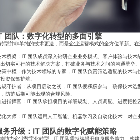
IT 团队：数字化转型的多面引擎
型并非单纯的技术更迭，而是企业运营模式的全方位革新。在这
技术桥梁：IT 团队成员深入钻研企业业务模式、客户体验与技
提出切实可行的技术解决方案，打破业务与技术之间的沟通壁垒
决策中枢：作为技术领域的专家，IT 团队负责筛选适配的技术
术投资保驾护航。
合规守护者：从项目启动之初，IT 团队便积极参与，确保技术
求，防范后期可能出现的合规风险。
推进指挥官：IT 团队承担项目的详细规划、人员调配、进度把
优化大师：IT 团队运用人工智能、机器学习及自动化技术，对
。
服务升级：IT 团队的数字化赋能策略
助力企业数字化转型，IT 团队需持续提升自身服务能力，构