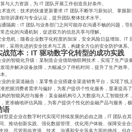
算与人力资源，为 IT 团队开展工作创造良好条件。
技术迭代：技术的快速更新要求 IT 团队不断学习新知识、掌握新
参加培训课程与专业认证，提升团队整体技术水平。
沟通隔阂：IT 团队与业务部门之间可能存在沟通不畅的问题，
立常态化的沟通机制，促进双方的信息共享与理解。
安全危机：随着企业数字化程度的加深，安全风险日益增加。IT
同时，采用先进的安全技术与工具，构建全方位的安全防护体系
实战范本：IT 驱动数字化转型的成功实践
企业的智能化升级：某制造企业借助物联网技术，实现了生产设备
时发现并解决设备故障，大幅减少了停机时间，提升了生产效率
成本。
企业的全渠道融合：某零售企业搭建全渠道销售平台，实现了线上
精准把握消费者需求与偏好，为客户提供个性化服务，显著提高
机构的智能风控与服务：某金融机构引入大数据与人工智能技术，
析，更准确地评估风险，为客户提供个性化的金融产品与服务，
结语
型是企业在数字时代实现可持续发展的必由之路，IT 团队在
同、推动创新实践、强化数据管理、优化用户体验、保障安全合规
支持。尽管面临资源、技术、沟通和安全等多方面的挑战，但在企