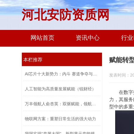
河北安防资质网
网站首页
资讯中心
行业
赋能转型
本栏推荐
AI芯片十大新势力：内斗 赛道争夺与口...
发表时间：2025
人工智能为高质量发展赋能（锐财经）
在数字技
力，其服务
万丰领航人俞杏英：双驱赋能，领航高质...
型中的多重
物联网方案：重塑日常生活的强大动力
我国实现“产屏大国”，新型显示产能规...