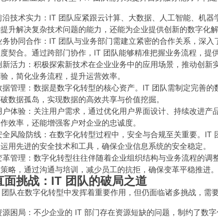
前沿技术实力：IT 团队应紧跟云计算、大数据、人工智能、机
能提升解决复杂技术问题的能力，还能为企业提供创新的数字化
业务协同合作：IT 团队与业务部门需建立紧密的合作关系，深
度契合。通过跨部门协作，IT 团队能够精准把握业务流程，提
创新活力：积极探索新技术在企业业务中的应用场景，推动创新
体验，简化业务流程，提升运营效率。
数据管理：数据是数字化转型的核心资产。IT 团队需制定完善
打破数据孤岛，实现数据的高效共享与价值挖掘。
用户体验：关注用户需求，通过优化用户界面设计、持续改进产
工作效率，还能增强客户对企业的忠诚度。
安全风险防线：在数字化转型过程中，安全与合规至关重要。IT
，运用先进的安全技术和工具，确保企业信息系统的安全稳定。
变革管理：数字化转型往往伴随着企业组织结构与业务流程的调整
理策略，通过沟通与培训，减少员工的抗拒，确保变革平稳推进
直面挑战：IT 团队的破局之道
T 团队在数字化转型中发挥着重要作用，但仍面临诸多挑战，需
资源困局：不少企业的 IT 部门存在资源短缺的问题，制约了数字