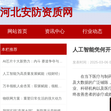
河北安防资质网
网站首页
资讯中心
行业动态
人工智能凭何开
本栏推荐
AI芯片十大新势力：内斗 赛道争夺与口...
发表时间：2025-03-06 0
人工智能为高质量发展赋能（锐财经）
在当下医疗与制药
及大数据的广泛铺陈，
万丰领航人俞杏英：双驱赋能，领航高质...
业、科研机构以及医疗
终改善患者的诊疗成
物联网方案：重塑日常生活的强大动力
我国实现“产屏大国”，新型显示产能规...