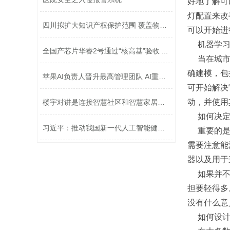
好地了解可
灯配置来改
四川拟扩大知识产权保护范围 覆盖物联...
可以开始进
机器学
全国产芯片华睿2号通过“核高基”验收 ...
当在城
确建模，包
苹果AI负责人晋升最高管理团队 AI重要...
可开始解决
动，并使用
楼宇对讲是连接智慧社区和智慧家居的桥...
如何决
习近平：推动我国新一代人工智能健康发...
重要的
需要注意能
器以及用于
如果并
担要轻得多
没有什么意
如何设