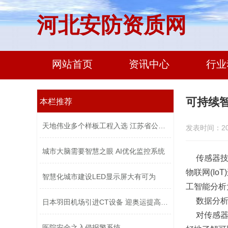
河北安防资质网
网站首页
资讯中心
行业
可持续
本栏推荐
天地伟业多个样板工程入选 江苏省公安...
发表时间：2023
城市大脑需要智慧之眼 AI优化监控系统
传感器技
物联网(I
智慧化城市建设LED显示屏大有可为
工智能分析
数据分
日本羽田机场引进CT设备 迎奥运提高安...
对传感
医院安全之入侵报警系统