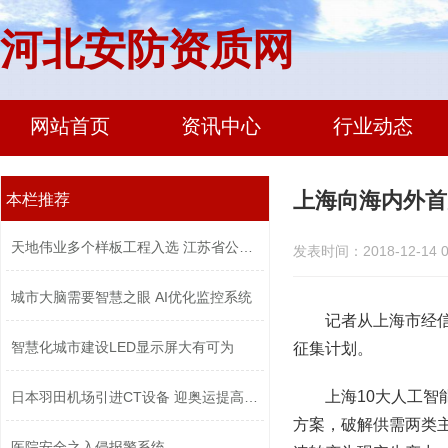
河北安防资质网
网站首页
资讯中心
行业动态
上海向海内外首
本栏推荐
天地伟业多个样板工程入选 江苏省公安...
发表时间：2018-12-14 0
城市大脑需要智慧之眼 AI优化监控系统
记者从上海市经
智慧化城市建设LED显示屏大有可为
征集计划。
上海10大人工智
日本羽田机场引进CT设备 迎奥运提高安...
方案，破解供需两类
医院安全之入侵报警系统