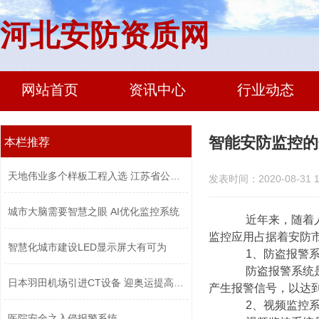
河北安防资质网
网站首页
资讯中心
行业动态
智能安防监控的
本栏推荐
天地伟业多个样板工程入选 江苏省公安...
发表时间：2020-08-31 1
城市大脑需要智慧之眼 AI优化监控系统
近年来，随着人工
监控应用占据着安防
智慧化城市建设LED显示屏大有可为
1、防盗报警系
防盗报警系统是通
日本羽田机场引进CT设备 迎奥运提高安...
产生报警信号，以达
2、视频监控系
医院安全之入侵报警系统