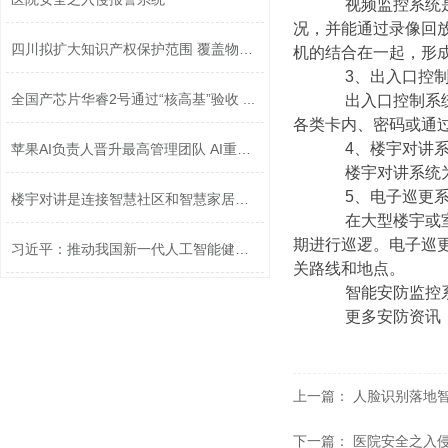
视频监控系统是以
况，并能通过录像回
四川拟扩大知识产权保护范围 覆盖物联...
机的结合在一起，形
3、出入口控制
全国产芯片华睿2号通过“核高基”验收 ...
出入口控制系统又
各类卡内、密码或通
4、楼宇对讲系
苹果AI负责人晋升最高管理团队 AI重要...
楼宇对讲系统为访
5、电子巡更系
楼宇对讲是连接智慧社区和智慧家居的桥...
在大型楼宇或室内
期进行巡逻。电子巡
习近平：推动我国新一代人工智能健康发...
关路线和地点。
智能安防监控系统
更多安防资讯，
上一篇：
人脸识别落地
下一篇：
医院安全之入