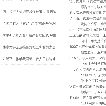
法，提升10倍的违章图
报告指出，以企业为
四川拟扩大知识产权保护范围 覆盖物联...
新，实施普惠性支持政策
了一番。我国科技创新由
全国产芯片华睿2号通过“核高基”验收 ...
姚健奎介绍，华为通
企业和市民提供物联网创新
苹果AI负责人晋升最高管理团队 AI重要...
上医院的智慧化改造，让
同时，华为携手合作
100亿元产业规模的物
楼宇对讲是连接智慧社区和智慧家居的桥...
报告显示，五年来，
57.5%。载人航天、
习近平：推动我国新一代人工智能健康发...
中国社会科学院城市
小，而人类创新所形成的
“互联网+”开启发
“只要跟互联网结合
家政和搬家这两个领域做
报告指出，五年来“
新动能，正在重塑经济增
“互联网造车的热潮