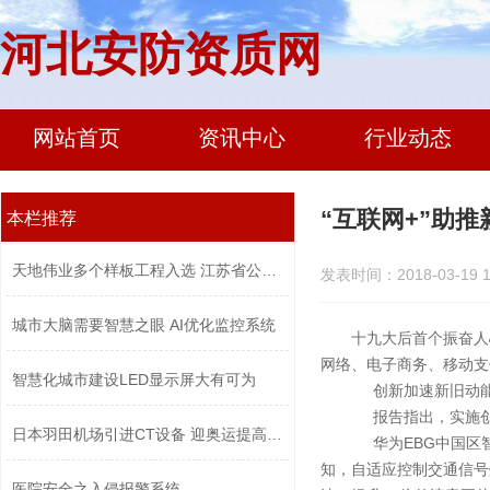
河北安防资质网
网站首页
资讯中心
行业动态
“互联网+”助
本栏推荐
天地伟业多个样板工程入选 江苏省公安...
发表时间：2018-03-19 1
城市大脑需要智慧之眼 AI优化监控系统
十九大后首个振奋人
网络、电子商务、移动支
智慧化城市建设LED显示屏大有可为
创新加速新旧动能
报告指出，实施创新
日本羽田机场引进CT设备 迎奥运提高安...
华为EBG中国区智
知，自适应控制交通信号
医院安全之入侵报警系统