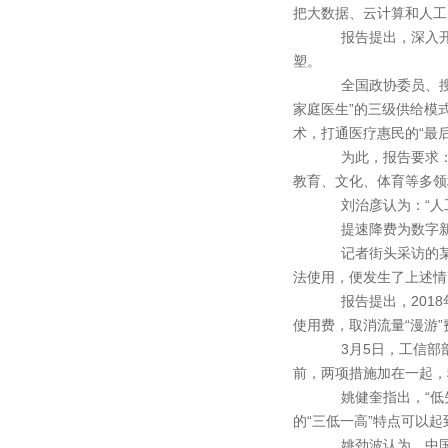
把大数据、云计算和人工
报告提出，深入开展
塑。
全国政协委员、搜狗
家庭医生”的三级供给模
术，打通医疗惠民的“最
为此，报告要求：今
教育、文化、体育等多领
刘治彦认为：“人工
提速降费为数字新
记者街头采访的某市
法使用，便发生了上述情
报告提出，2018
使用费，取消流量“漫游
3月5日，工信部部长
前，两项措施加在一起，
姚健奎指出，“低失
的“三低一高”特点可以起
姚劲波认为，中国数