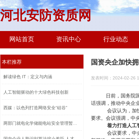
河北安防资质网
网站首页
资讯中心
行业动态
国资央企加快拥
本栏推荐
解读绿色 IT：定义与内涵
发表时间：2024-02-26 1
人工智能驱动的十大绿色科技创新
日前，国务院国资
话强调，推动中央企
西媒：以色列打造网络安全“硅谷”
会议认为，加快推
要求。会议强调，中
两部门就电化学储能电站安全管理暂行办...
着力打造人工
会议要求，中央企
国内企业人脸识别算法缩小差距 人才竞...