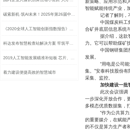
新策略、应用示范和
智能赋能传统产业，
碳索新机·筑AI未来！2025年第26届中国...
记者了解到，不少
中国煤炭科工集团
《2020全球人工智能创新指数报告》发布
合矿井底层信息系统
据介绍，这款智能
力。它可以帮助煤矿
科达发布智慧检查站解决方案 牢筑平安...
中国钢研集团所属
发展。
2019人工智能发展瞄准补短板 芯片、传...
“用电是公司能源
集。”安泰科技股份
着力建设便捷高效的智慧城市
采集、监控。
加快建设一批
此次会议强调，要
一步深化开放合作，
多模态优质数据集，
“作为公共算力新
的重要媒介，在赋能
的不仅是算力生产者和