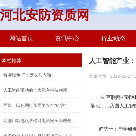
河北安防资质网
网站首页
资讯中心
行业动态
人工智能产业：
本栏推荐
解读绿色 IT：定义与内涵
发表时间：2019-01-24 1
人工智能驱动的十大绿色科技创新
从“互联网+”到
西媒：以色列打造网络安全“硅谷”
落地……我国人工智能
两部门就电化学储能电站安全管理暂行办...
趋势一：产学研合
国内企业人脸识别算法缩小差距 人才竞...