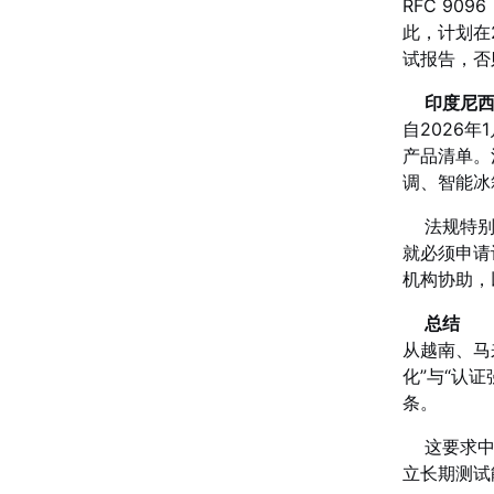
RFC 9
此，计划在
试报告，否
印度尼
自2026
产品清单。
调、智能冰
法规特别
就必须申请
机构协助，
总结
从越南、马
化”与“认
条。
这要求
立长期测试