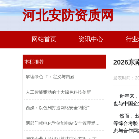
河北安防资质网
网站首页
资讯中心
行业
2026
本栏推荐
解读绿色 IT：定义与内涵
发表时间：2026
人工智能驱动的十大绿色科技创新
近年来
也与中国企
西媒：以色列打造网络安全“硅谷”
然而，
等综合考验
两部门就电化学储能电站安全管理暂行办...
态与合作网
国内企业人脸识别算法缩小差距 人才竞...