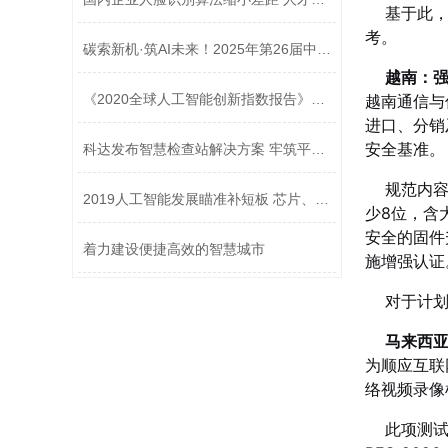
基于此，
考。
碳索新机·筑AI未来！2025年第26届中国...
越南：强
《2020全球人工智能创新指数报告》发布
越南通信与信
进口、分销
安全基准。
科达发布智慧检查站解决方案 牢筑平安...
规范内
2019人工智能发展瞄准补短板 芯片、传...
少8位，含
安全的固件
着力建设便捷高效的智慧城市
施增强认证
对于计划
马来西亚
为顺应互联
络视频录像
此项测试