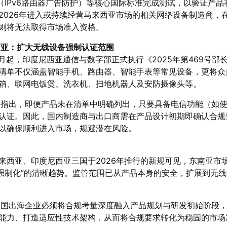
096（IPv6路由器广告防护）等核心国际标准完成测试，以验证产
2026年进入或持续经营马来西亚市场的相关网络设备制造商，在
则将无法取得市场准入资格。
西亚：扩大无线设备强制认证范围
年1月起，印度尼西亚通信与数字部正式执行《2025年第469号
清单不仅涵盖智能手机、路由器、智能手表等常见设备，更将众多“
箱、联网电饭煲、洗衣机、扫地机器人及安防摄像头等。
指出，即便产品未在清单中明确列出，只要具备电信功能（如使用2.4G
认证。因此，国内制造商与出口商需在产品设计初期即确认合规
以确保顺利进入市场，规避潜在风险。
来西亚、印度尼西亚三国于2026年推行的新规可见，东南亚市
证强制化”的清晰趋势。监管范围已从产品本身的安全，扩展到无
中国出海企业必须将合规考量深度融入产品规划与研发初始阶段
能力、打造适应性技术架构，从而将合规要求转化为稳固的市场