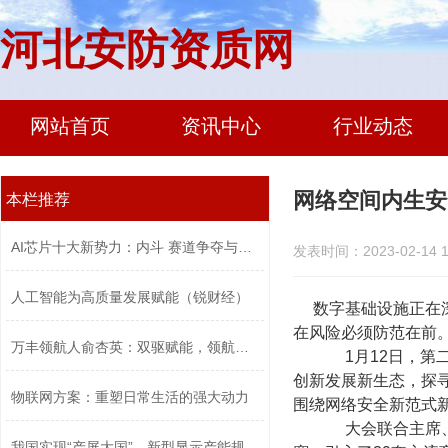
河北安防资质网
网站首页
资讯中心
行业动态
网络空间内生安
本栏推荐
AI芯片十大新势力：内斗 赛道争夺与口...
发表时间：2023-02-14 1
人工智能为高质量发展赋能（锐财经）
数字基础设施正在
在风险必须防范在前
万丰领航人俞杏英：双驱赋能，领航高质...
1月12日，第二
创新发展新生态，探
物联网方案：重塑日常生活的强大动力
围绕网络安全新范式新
大会联合主席、紫
我国实现“产屏大国”，新型显示产能规...