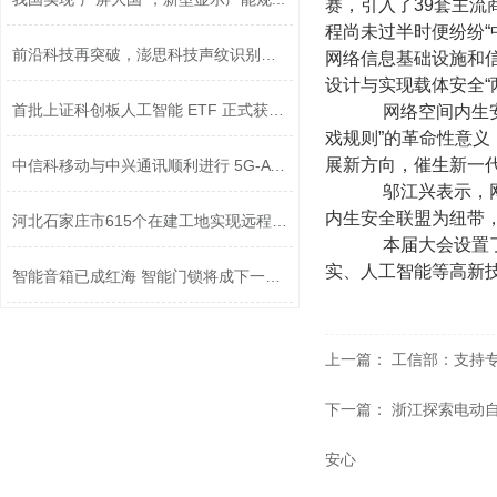
赛，引入了39套主流
程尚未过半时便纷纷“
前沿科技再突破，澎思科技声纹识别技术...
网络信息基础设施和
设计与实现载体安全
首批上证科创板人工智能 ETF 正式获准...
网络空间内生安全
戏规则”的革命性意义
展新方向，催生新一
中信科移动与中兴通讯顺利进行 5G-A 技...
邬江兴表示，网络
内生安全联盟为纽带
​河北石家庄市615个在建工地实现远程监...
本届大会设置了网
实、人工智能等高新
智能音箱已成红海 智能门锁将成下一波...
上一篇：
工信部：支持
下一篇：
浙江探索电动自
安心