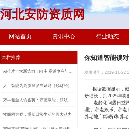
河北安防资质网
网站首页
资讯中心
行业动态
你知道智能锁对
本栏推荐
AI芯片十大新势力：内斗 赛道争夺与口...
发表时间：2019-11-22 1
人工智能为高质量发展赋能（锐财经）
根据数据显示，截至
步增长，到2025年将
万丰领航人俞杏英：双驱赋能，领航高质...
老龄化问题日益严重
理)、养老娱乐、养
物联网方案：重塑日常生活的强大动力
养老地产(场所)和养
我国实现“产屏大国”，新型显示产能规...