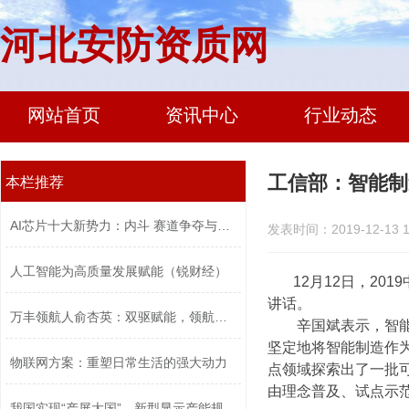
河北安防资质网
网站首页
资讯中心
行业动态
工信部：智能制
本栏推荐
AI芯片十大新势力：内斗 赛道争夺与口...
发表时间：2019-12-13 1
人工智能为高质量发展赋能（锐财经）
12月12日，2
讲话。
万丰领航人俞杏英：双驱赋能，领航高质...
辛国斌表示，智能制
坚定地将智能制造作
物联网方案：重塑日常生活的强大动力
点领域探索出了一批
由理念普及、试点示
我国实现“产屏大国”，新型显示产能规...