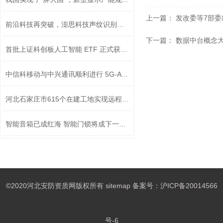
上一篇：
发改委等7部委
前沿科技再突破，澎思科技声纹识别技术...
下一篇：
数据中台概念大
首批上证科创板人工智能 ETF 正式获准...
中信科移动与中兴通讯顺利进行 5G-A 技...
​河北石家庄市615个在建工地实现远程监...
智能音箱已成红海 智能门锁将成下一波...
©2020河北安防资质网版权所有
sitemap
备案号：
沪ICP备20014566
号-6