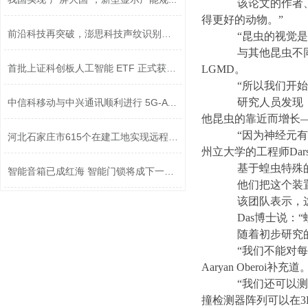
该论文的作者、宾夕
得更好的动物。”
前沿科技再突破，澎思科技声纹识别技术...
“昆虫的视觉是人
与其他昆虫不同，蝗虫
首批上证科创板人工智能 ETF 正式获准...
LGMD。
“所以我们开始研
研究人员发现，L
中信科移动与中兴通讯顺利进行 5G-A 技...
他昆虫的靠近而增长
“因为神经元有两
​河北石家庄市615个在建工地实现远程监...
州立大学的工程师Darsith
基于蝗虫特殊的避
智能音箱已成红海 智能门锁将成下一波...
他们把这个装置放
该团队表示，这项
Das博士说：“
随着初步研究的完
“我们不能对每一
Aaryan Oberoi补充道
“我们还可以测试
撞检测器阵列可以在3