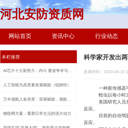
河北安防资质网
网站首页
资讯中心
行业动态
科学家开发出两
本栏推荐
AI芯片十大新势力：内斗 赛道争夺与口...
发表时间：2020-09-15 1
人工智能为高质量发展赋能（锐财经）
一种新传感器可能
蝗虫以每小时2-
万丰领航人俞杏英：双驱赋能，领航高质...
美国研究人员开发
反应。
物联网方案：重塑日常生活的强大动力
目前的自动驾驶汽
反应。
我国实现“产屏大国”，新型显示产能规...