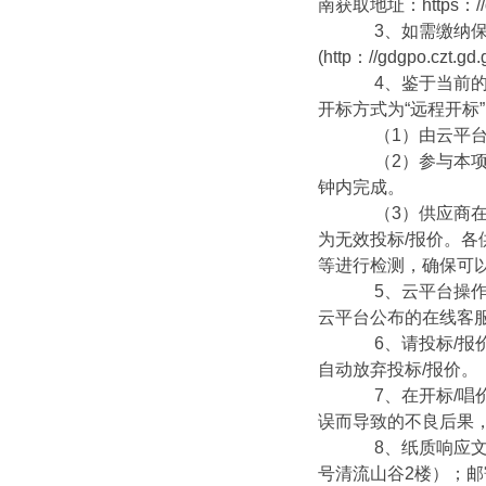
南获取地址：https：//gdgp
3、如需缴纳保证
(http：//gdgpo.c
4、鉴于当前的疫
开标方式为“远程开标
（1）由云平台进
（2）参与本项目
钟内完成。
（3）供应商在开
为无效投标/报价。
等进行检测，确保可
5、云平台操作过程中
云平台公布的在线客服
6、请投标/报价
自动放弃投标/报价。
7、在开标/唱价
误而导致的不良后果
8、纸质响应文件
号清流山谷2楼）；邮