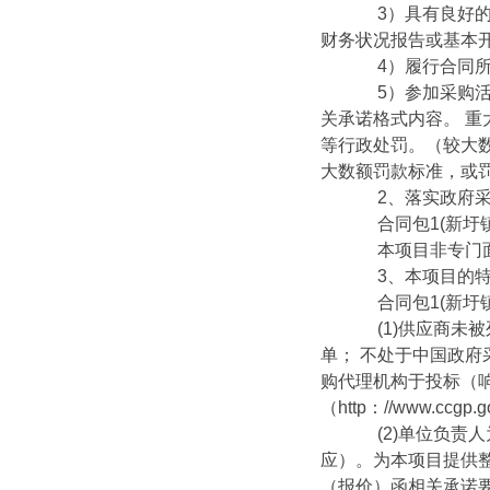
3）具有良好的商
财务状况报告或基本
4）履行合同所必
5）参加采购活动
关承诺格式内容。 
等行政处罚。（较大
大数额罚款标准，或
2、落实政府采
合同包1(新圩镇
本项目非专门面
3、本项目的特
合同包1(新圩镇
(1)供应商未被列入
单； 不处于中国政府采
购代理机构于投标（响应）
（http：//www.
(2)单位负责人
应）。为本项目提供
（报价）函相关承诺