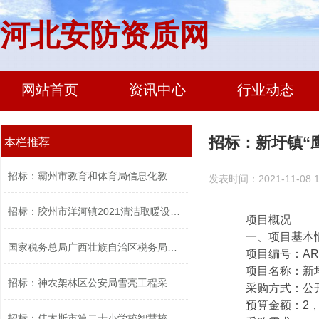
河北安防资质网
网站首页
资讯中心
行业动态
招标：新圩镇“
本栏推荐
招标：霸州市教育和体育局信息化教学设...
发表时间：2021-11-08 1
招标：胶州市洋河镇2021清洁取暖设备采...
项目概况
一、项目基本
国家税务总局广西壮族自治区税务局中心...
项目编号：ARZFC
项目名称：新圩镇
招标：神农架林区公安局雪亮工程采购项...
采购方式：公
预算金额：2，50
招标：佳木斯市第二十小学校智慧校园采...