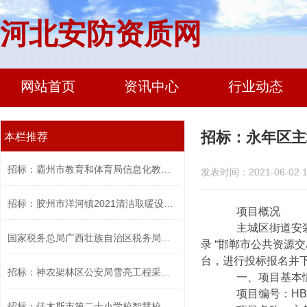
河北安防资质网
网站首页
资讯中心
行业动态
招标：永年区主
本栏推荐
招标：霸州市教育和体育局信息化教学设...
发表时间：2021-06-02 1
招标：胶州市洋河镇2021清洁取暖设备采...
项目概况
主城区街道安装电
国家税务总局广西壮族自治区税务局中心...
录 “邯郸市公共资源交易中
台，进行投标报名并下
招标：神农架林区公安局雪亮工程采购项...
一、项目基本
项目编号：HBJD
招标：佳木斯市第二十小学校智慧校园采...