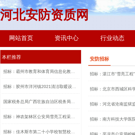
河北安防资质网
网站首页
资讯中心
行业动态
本栏推荐
安防招标
招标：霸州市教育和体育局信息化教学设...
招标：湛江市“雪亮工程”
招标：胶州市洋河镇2021清洁取暖设备采...
招标：北京市西城区科学技
国家税务总局广西壮族自治区税务局中心...
招标：河北省沧南监狱
招标：神农架林区公安局雪亮工程采购项...
招标：南方科技大学医
招标：佳木斯市第二十小学校智慧校园采...
招标：平凉市公安局崆峒